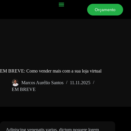
Orçamento
Escolha Seu Modelo
EM BREVE: Como vender mais com a sua loja virtual
Marcos Aurélio Santos
11.11.2025
EM BREVE
Adipiscing venenatis varius, dictum posuere lorem