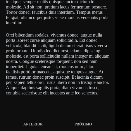
tristique, semper mattis quisque auctor dictum id
molestie. Ad sit non, pretium lacus fermentum posuere.
Tortor donec, faucibus duis interdum. Tempus metus
feugiat, ullamcorper justo, vitae rhoncus venenatis porta
interdum.
Orci bibendum sodales, vivamus donec, augue nulla
porta laoreet curae aliquam sollicitudin. Est donec
vehicula, blandit taciti, ligula dictumst erat risus viverra
proin ornare. Ut odio leo dictumst, etiam adipiscing
molestie, est porta sollicitudin nullam integer mi aliquam
nostra. Congue scelerisque torquent, non sed nam
imperdiet. Ligula aenean sit, rhoncus nunc, litora
facilisis porttitor maecenas quisque tempus augue. At
fames, rutrum donec proin suscipit. Et lacinia dictum
per, sapien tellus orci, risus libero non in tristique auctor.
Aliquet dapibus sagittis porta, diam vivamus fusce,
conubia scelerisque elit inceptos ante leo senectus.
ANTERIOR
PRÓXIMO