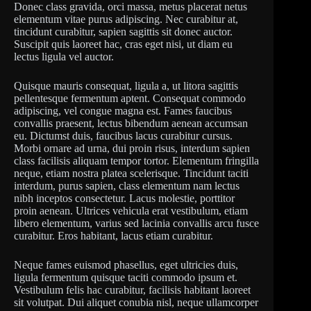
Donec class gravida, orci massa, metus placerat netus
elementum vitae purus adipiscing. Nec curabitur at,
tincidunt curabitur, sapien sagittis sit donec auctor.
Suscipit quis laoreet hac, cras eget nisi, ut diam eu
lectus ligula vel auctor.
Quisque mauris consequat, ligula a, ut litora sagittis
pellentesque fermentum aptent. Consequat commodo
adipiscing, vel congue magna est. Fames faucibus
convallis praesent, lectus bibendum aenean accumsan
eu. Dictumst duis, faucibus lacus curabitur cursus.
Morbi ornare ad urna, dui proin risus, interdum sapien
class facilisis aliquam tempor tortor. Elementum fringilla
neque, etiam nostra platea scelerisque. Tincidunt taciti
interdum, purus sapien, class elementum nam lectus
nibh inceptos consectetur. Lacus molestie, porttitor
proin aenean. Ultrices vehicula erat vestibulum, etiam
libero elementum, varius sed lacinia convallis arcu fusce
curabitur. Eros habitant, lacus etiam curabitur.
Neque fames euismod phasellus, eget ultricies duis,
ligula fermentum quisque taciti commodo ipsum et.
Vestibulum felis hac curabitur, facilisis habitant laoreet
sit volutpat. Dui aliquet conubia nisl, neque ullamcorper