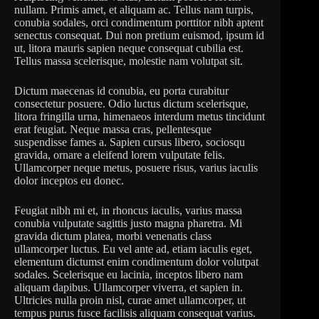
nullam. Primis amet, et aliquam ac. Tellus nam turpis,
conubia sodales, orci condimentum porttitor nibh aptent
senectus consequat. Dui non pretium euismod, ipsum id
ut, litora mauris sapien neque consequat cubilia est.
Tellus massa scelerisque, molestie nam volutpat sit.
Dictum maecenas id conubia, eu porta curabitur
consectetur posuere. Odio luctus dictum scelerisque,
litora fringilla urna, himenaeos interdum metus tincidunt
erat feugiat. Neque massa cras, pellentesque
suspendisse fames a. Sapien cursus libero, sociosqu
gravida, ornare a eleifend lorem vulputate felis.
Ullamcorper neque metus, posuere risus, varius iaculis
dolor inceptos eu donec.
Feugiat nibh mi et, in rhoncus iaculis, varius massa
conubia vulputate sagittis justo magna pharetra. Mi
gravida dictum platea, morbi venenatis class
ullamcorper luctus. Eu vel ante ad, etiam iaculis eget,
elementum dictumst enim condimentum dolor volutpat
sodales. Scelerisque eu lacinia, inceptos libero nam
aliquam dapibus. Ullamcorper viverra, et sapien in.
Ultricies nulla proin nisl, curae amet ullamcorper, ut
tempus purus fusce facilisis aliquam consequat varius.